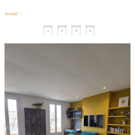
Accueil
«
1
2
»